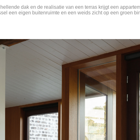
 hellende dak en de realisatie van een terras krijgt een apparte
ssel een eigen buitenruimte en een weids zicht op een groen b